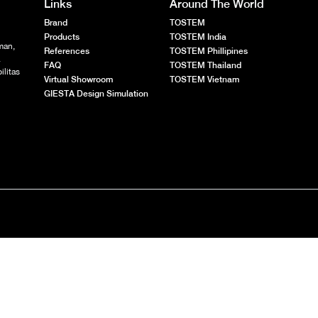
Links
Around The World
Brand
TOSTEM
Products
TOSTEM India
man,
References
TOSTEM Phillipines
.
FAQ
TOSTEM Thailand
ilitas
Virtual Showroom
TOSTEM Vietnam
GIESTA Design Simulation