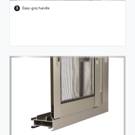
3
Easy-grip handle