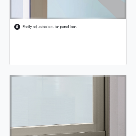
5
Easily adjustable outer-panel lock