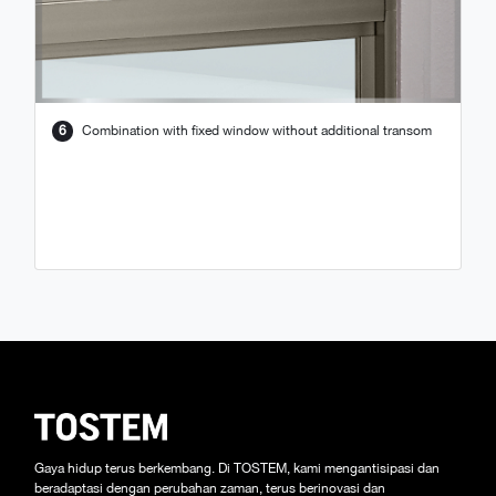
6
Combination with fixed window without additional transom
Gaya hidup terus berkembang. Di TOSTEM, kami mengantisipasi dan
beradaptasi dengan perubahan zaman, terus berinovasi dan