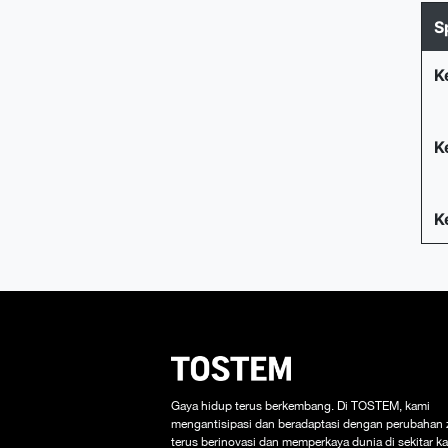
S
K
K
K
Gaya hidup terus berkembang. Di TOSTEM, kami
mengantisipasi dan beradaptasi dengan perubahan
terus berinovasi dan memperkaya dunia di sekitar ka