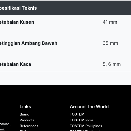
pesifikasi Teknis
etebalan Kusen
41 mm
etinggian Ambang Bawah
35 mm
etebalan Kaca
5, 6 mm
Links
Around The World
Brand
TOSTEM
Products
TOSTEM India
 zaman,
References
TOSTEM Phillipines
mi.