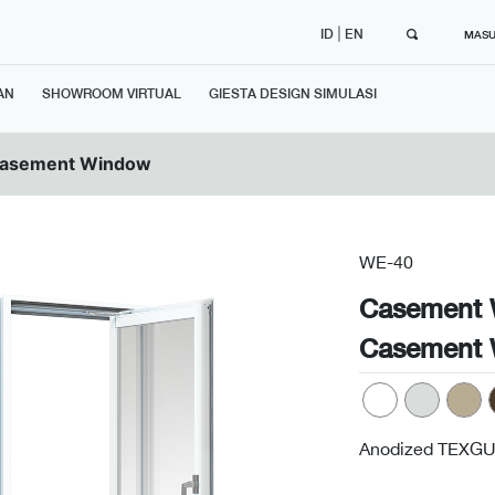
|
ID
EN
MAS
AN
SHOWROOM VIRTUAL
GIESTA DESIGN SIMULASI
asement Window
WE-40
Casement
Casement
Anodized TEXGU
Next