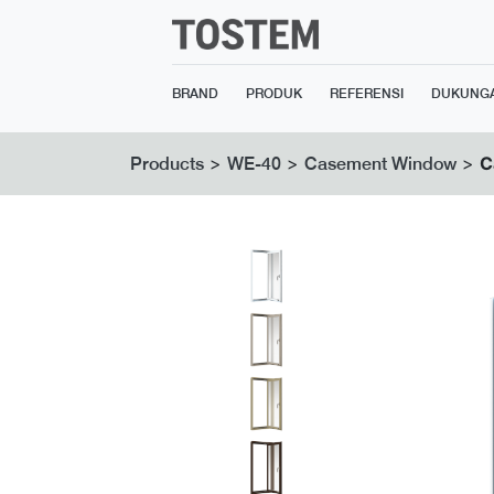
BRAND
PRODUK
REFERENSI
DUKUNG
>
>
>
C
Products
WE-40
Casement Window
Previous