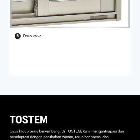
6
Drain valve
Gaya hidup terus berkembang. Di TOSTEM, kami mengantisipasi dan
beradaptasi dengan perubahan zaman, terus berinovasi dan