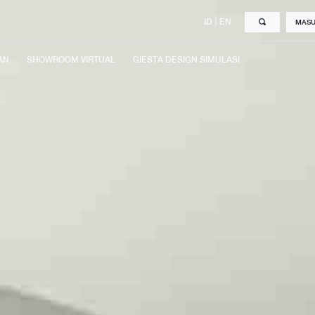
|
ID
EN
MAS
AN
SHOWROOM VIRTUAL
GIESTA DESIGN SIMULASI